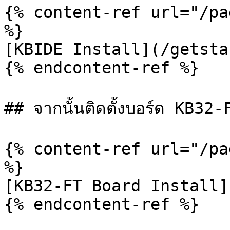
{% content-ref url="/pa
%}

[KBIDE Install](/getsta
{% endcontent-ref %}

## จากนั้นติดตั้งบอร์ด KB3
{% content-ref url="/pa
%}

[KB32-FT Board Install]
{% endcontent-ref %}
