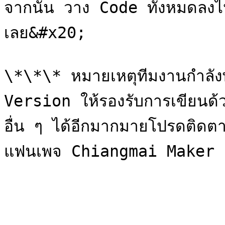
จากนั้น วาง Code ทั้งหมดลง
เลย&#x20;

\*\*\* หมายเหตุทีมงานกำลั
Version ให้รองรับการเขียนด
อื่น ๆ ได้อีกมากมายโปรดติดตาม